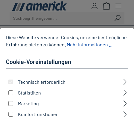
Zum Hauptinhalt springen
Cookie-Voreinstellungen
Diese Website verwendet Cookies, um eine bestmögliche Erfah
Diese Website verwendet Cookies, um eine bestmögliche
Home
Services
Software Entwicklung
Back
Erfahrung bieten zu können.
Mehr Informationen ...
Middleware Entwicklung
Cookie-Voreinstellungen
Technisch erforderlich
Produkte filtern
Statistiken
Marketing
Keine Produkte gefunden.
Komfortfunktionen